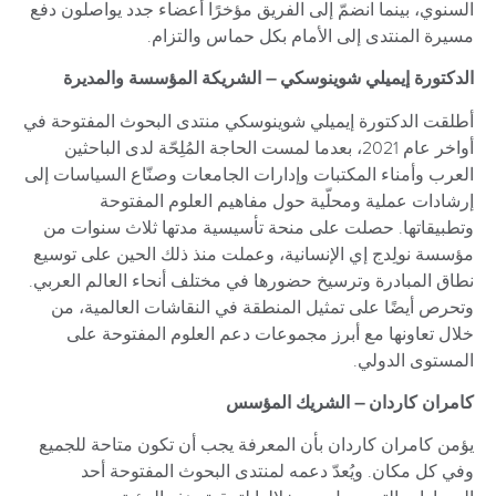
السنوي، بينما انضمّ إلى الفريق مؤخرًا أعضاء جدد يواصلون دفع
مسيرة المنتدى إلى الأمام بكل حماس والتزام.
الدكتورة إيميلي شوينوسكي – الشريكة المؤسسة والمديرة
أطلقت الدكتورة إيميلي شوينوسكي منتدى البحوث المفتوحة في
أواخر عام 2021، بعدما لمست الحاجة المُلِحّة لدى الباحثين
العرب وأمناء المكتبات وإدارات الجامعات وصنّاع السياسات إلى
إرشادات عملية ومحلّية حول مفاهيم العلوم المفتوحة
وتطبيقاتها. حصلت على منحة تأسيسية مدتها ثلاث سنوات من
مؤسسة نولِدج إي الإنسانية، وعملت منذ ذلك الحين على توسيع
نطاق المبادرة وترسيخ حضورها في مختلف أنحاء العالم العربي.
وتحرص أيضًا على تمثيل المنطقة في النقاشات العالمية، من
خلال تعاونها مع أبرز مجموعات دعم العلوم المفتوحة على
المستوى الدولي.
كامران كاردان – الشريك المؤسس
يؤمن كامران كاردان بأن المعرفة يجب أن تكون متاحة للجميع
وفي كل مكان. ويُعدّ دعمه لمنتدى البحوث المفتوحة أحد