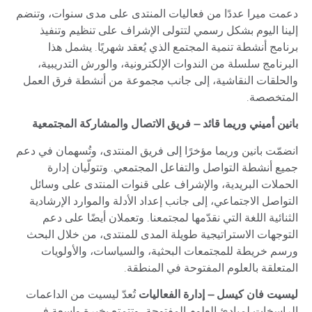
دعمت ميرا عددًا من فعاليات المنتدى على مدى سنوات، وتنضم
إلينا اليوم بشكل رسمي لتتولى الإشراف على تنظيم وتنفيذ
برنامج أنشطة تنمية المجتمع الذي يُعقد شهريًا. يشمل هذا
البرنامج سلسلة من الندوات الإلكترونية، والورش التدريبية،
والحلقات النقاشية، إلى جانب مجموعة من أنشطة فرق العمل
المتخصصة.
بانين أميني وريما قائد – فريق الاتصال والمشاركة المجتمعية
انضمّت بانين وريما مؤخرًا إلى فريق المنتدى، وتُسهمان في دعم
جميع أنشطة التواصل والتفاعل المجتمعي. وتتولّيان إدارة
الحملات البريدية، والإشراف على قنوات المنتدى على وسائل
التواصل الاجتماعي، إلى جانب إعداد الأدلة والموارد الإرشادية
الثنائية اللغة التي نقدّمها لمجتمعنا. وتعملان أيضًا على دعم
التوجهات الاستراتيجية طويلة المدى للمنتدى، من خلال البحث
ورسم خريطة للمجتمعات البحثية، والسياسات، والأولويات
المتعلقة بالعلوم المفتوحة في المنطقة.
ليسيت فان كيسل – إدارة الفعاليات
تُعدّ ليسيت من الداعمات
الراسخات لمبادئ العلوم المفتوحة، وتتمتع بخبرة واسعة في