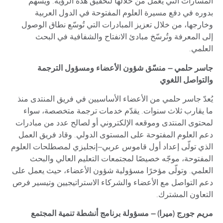
المسارات التي يعمل من خلالها لتحقيق هذه الرؤية. ويسهم
بدوره في دفع مسيرة العلوم المفتوحة في الدول العربية
وخارجها، من خلال تعزيز المبادرات التي تُوسّع نطاق الوصول
إلى المعرفة وتُرسّخ مبادئ الانفتاح والشفافية في البحث
العلمي.
جاسر حلمي – منسّق شؤون الأعضاء ومسؤول الترجمة
والتواصل اللغوي
يُعدّ جاسر حلمي من الأعضاء الأساسيين في فريق المنتدى منذ
ما يقارب ثلاث سنوات. يقدّم خدمات ترجمة متخصصة، سواء
لمحتوى المنتدى وموقعه الإلكتروني أو لصالح عدد من مبادرات
دعم العلوم المفتوحة على المستوى الدولي. وقاد فريق العمل
الذي تولّى إعداد أول قاموس عربي–إنجليزي لمصطلحات العلوم
المفتوحة، موجّه خصيصًا لمجتمعات التعليم العالي والبحث
العلمي. وتولّى مؤخرًا مسؤولية شؤون الأعضاء، حيث يعمل على
دعم التواصل مع الأعضاء والشركاء الاستراتيجيين وتيسير فرص
التعاون المشترك.
مريم جورج (ميرا) – مسؤولة برنامج أنشطة تنمية المجتمع