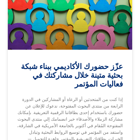
عزّز حضورك الأكاديمي ببناء شبكة
بحثية متينة خلال مشاركتك في
فعاليات المؤتمر
إذا كنت من المتحدثين أو الرعاة أو المشاركين في الدورة
الرابعة من منتدى البحوث المفتوحة، ندعوك للإعلان عن
حضورك باستخدام إحدى بطاقاتنا الرقمية التعريفية. بإمكانك
مشاركة الزملاء والأصدقاء خبر انضمامك إلي منتدى البحوث
المفتوحة المُقام في أكتوبر بالجامعة الأمريكية في الشارقة،
واستفد من المؤتمر في توسيع الروابط البحثية وتبادل
الخبرات. بطاقتك التعريفية بالمؤتمر جاهزة للتحميل —